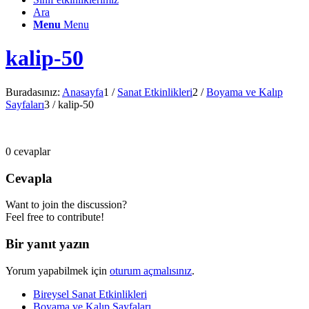
Ara
Menu
Menu
kalip-50
Buradasınız:
Anasayfa
1
/
Sanat Etkinlikleri
2
/
Boyama ve Kalıp
Sayfaları
3
/
kalip-50
0
cevaplar
Cevapla
Want to join the discussion?
Feel free to contribute!
Bir yanıt yazın
Yorum yapabilmek için
oturum açmalısınız
.
Bireysel Sanat Etkinlikleri
Boyama ve Kalıp Sayfaları