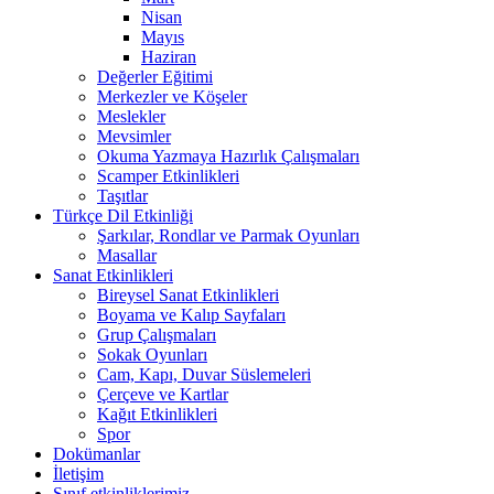
Nisan
Mayıs
Haziran
Değerler Eğitimi
Merkezler ve Köşeler
Meslekler
Mevsimler
Okuma Yazmaya Hazırlık Çalışmaları
Scamper Etkinlikleri
Taşıtlar
Türkçe Dil Etkinliği
Şarkılar, Rondlar ve Parmak Oyunları
Masallar
Sanat Etkinlikleri
Bireysel Sanat Etkinlikleri
Boyama ve Kalıp Sayfaları
Grup Çalışmaları
Sokak Oyunları
Cam, Kapı, Duvar Süslemeleri
Çerçeve ve Kartlar
Kağıt Etkinlikleri
Spor
Dokümanlar
İletişim
Sınıf etkinliklerimiz