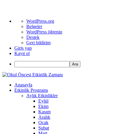
WordPress
WordPress.org
hakkında
Belgeler
WordPress öğrenin
Destek
Geri bildirim
Giriş yap
Kayıt ol
Ara
Anasayfa
Etkinlik Programı
Aylık Etkinlikler
Eylül
Ekim
Kasım
Aralık
Ocak
Şubat
Mart