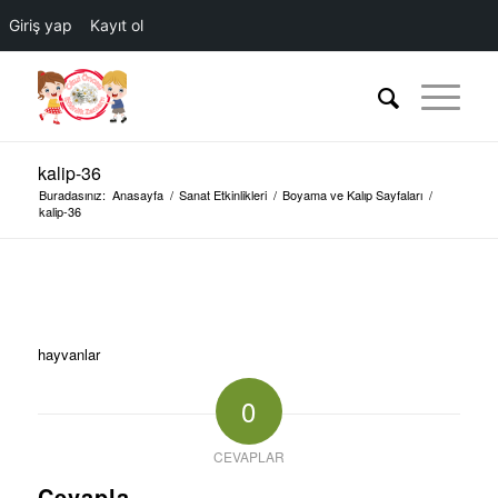
Giriş yap
Kayıt ol
kalip-36
Buradasınız:
Anasayfa
/
Sanat Etkinlikleri
/
Boyama ve Kalıp Sayfaları
/
kalip-36
hayvanlar
0
CEVAPLAR
Cevapla