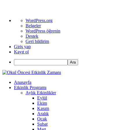
WordPress
WordPress.org
hakkında
Belgeler
WordPress öğrenin
Destek
Geri bildirim
Giriş yap
Kayıt ol
Ara
Anasayfa
Etkinlik Programı
Aylık Etkinlikler
Eylül
Ekim
Kasım
Aralık
Ocak
Şubat
Mart