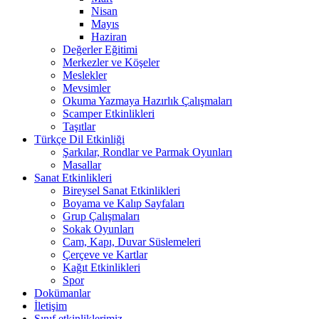
Nisan
Mayıs
Haziran
Değerler Eğitimi
Merkezler ve Köşeler
Meslekler
Mevsimler
Okuma Yazmaya Hazırlık Çalışmaları
Scamper Etkinlikleri
Taşıtlar
Türkçe Dil Etkinliği
Şarkılar, Rondlar ve Parmak Oyunları
Masallar
Sanat Etkinlikleri
Bireysel Sanat Etkinlikleri
Boyama ve Kalıp Sayfaları
Grup Çalışmaları
Sokak Oyunları
Cam, Kapı, Duvar Süslemeleri
Çerçeve ve Kartlar
Kağıt Etkinlikleri
Spor
Dokümanlar
İletişim
Sınıf etkinliklerimiz