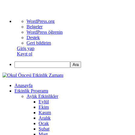
WordPress
WordPress.org
hakkında
Belgeler
WordPress öğrenin
Destek
Geri bildirim
Giriş yap
Kayıt ol
Ara
Anasayfa
Etkinlik Programı
Aylık Etkinlikler
Eylül
Ekim
Kasım
Aralık
Ocak
Şubat
Mart