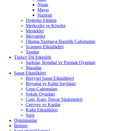
Nisan
Mayıs
Haziran
Değerler Eğitimi
Merkezler ve Köşeler
Meslekler
Mevsimler
Okuma Yazmaya Hazırlık Çalışmaları
Scamper Etkinlikleri
Taşıtlar
Türkçe Dil Etkinliği
Şarkılar, Rondlar ve Parmak Oyunları
Masallar
Sanat Etkinlikleri
Bireysel Sanat Etkinlikleri
Boyama ve Kalıp Sayfaları
Grup Çalışmaları
Sokak Oyunları
Cam, Kapı, Duvar Süslemeleri
Çerçeve ve Kartlar
Kağıt Etkinlikleri
Spor
Dokümanlar
İletişim
Sınıf etkinliklerimiz