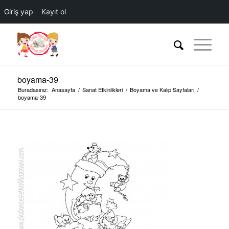
Giriş yap
Kayıt ol
boyama-39
Buradasınız:
Anasayfa
/
Sanat Etkinlikleri
/
Boyama ve Kalıp Sayfaları
/
boyama-39