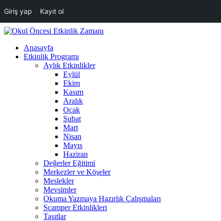
Giriş yap
Kayıt ol
Anasayfa
Etkinlik Programı
Aylık Etkinlikler
Eylül
Ekim
Kasım
Aralık
Ocak
Şubat
Mart
Nisan
Mayıs
Haziran
Değerler Eğitimi
Merkezler ve Köşeler
Meslekler
Mevsimler
Okuma Yazmaya Hazırlık Çalışmaları
Scamper Etkinlikleri
Taşıtlar