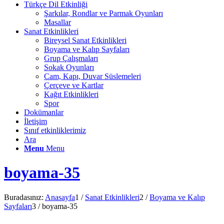
Türkçe Dil Etkinliği
Şarkılar, Rondlar ve Parmak Oyunları
Masallar
Sanat Etkinlikleri
Bireysel Sanat Etkinlikleri
Boyama ve Kalıp Sayfaları
Grup Çalışmaları
Sokak Oyunları
Cam, Kapı, Duvar Süslemeleri
Çerçeve ve Kartlar
Kağıt Etkinlikleri
Spor
Dokümanlar
İletişim
Sınıf etkinliklerimiz
Ara
Menu
Menu
boyama-35
Buradasınız:
Anasayfa
1
/
Sanat Etkinlikleri
2
/
Boyama ve Kalıp
Sayfaları
3
/
boyama-35