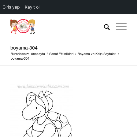
Giriş yap
Kayıt ol
boyama-304
Buradasınız:
Anasayfa
/
Sanat Etkinlikleri
/
Boyama ve Kalıp Sayfaları
/
boyama-304