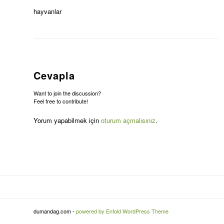
hayvanlar
Cevapla
Want to join the discussion?
Feel free to contribute!
Yorum yapabilmek için
oturum açmalısınız
.
dumandag.com -
powered by Enfold WordPress Theme