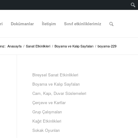
ri
Dokümanlar
İletişim
Sınıf etkinliklerimiz
nız:
Anasayfa
/
Sanat Etkinlikleri
/
Boyama ve Kalıp Sayfaları
/
boyama-229
Bireysel Sanat Etkinlikleri
Boyama ve Kalıp Sayfaları
Cam, Kapı, Duvar Süslemeleri
Çerçeve ve Kartlar
Grup Çalışmaları
Kağıt Etkinlikleri
Sokak Oyunları