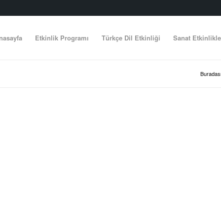
nasayfa
Etkinlik Programı
Türkçe Dil Etkinliği
Sanat Etkinlikle
Buradası