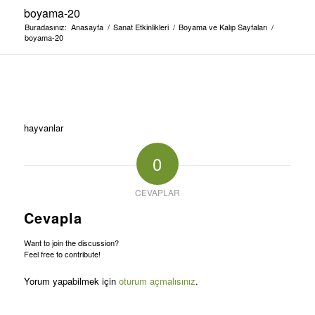
boyama-20
Buradasınız:
Anasayfa
/
Sanat Etkinlikleri
/
Boyama ve Kalıp Sayfaları
/
boyama-20
hayvanlar
0
CEVAPLAR
Cevapla
Want to join the discussion?
Feel free to contribute!
Yorum yapabilmek için
oturum açmalısınız
.