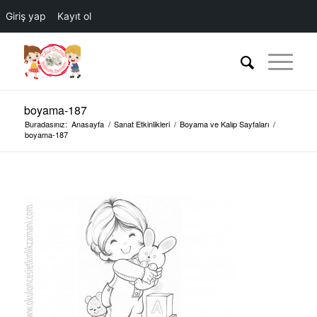
Giriş yap
Kayıt ol
boyama-187
Buradasınız:
Anasayfa
/
Sanat Etkinlikleri
/
Boyama ve Kalıp Sayfaları
/
boyama-187