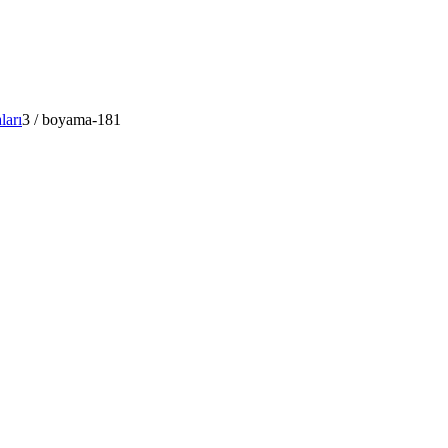
ları
3
/
boyama-181