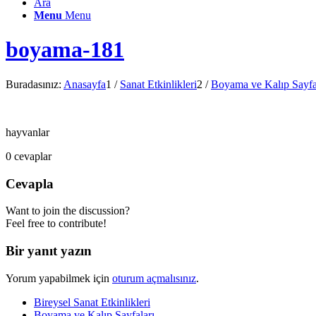
Ara
Menu
Menu
boyama-181
Buradasınız:
Anasayfa
1
/
Sanat Etkinlikleri
2
/
Boyama ve Kalıp Sayfa
hayvanlar
0
cevaplar
Cevapla
Want to join the discussion?
Feel free to contribute!
Bir yanıt yazın
Yorum yapabilmek için
oturum açmalısınız
.
Bireysel Sanat Etkinlikleri
Boyama ve Kalıp Sayfaları