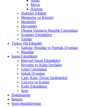
Nisan
Mayıs
Haziran
Değerler Eğitimi
Merkezler ve Köşeler
Meslekler
Mevsimler
Okuma Yazmaya Hazırlık Çalışmaları
Scamper Etkinlikleri
Taşıtlar
Türkçe Dil Etkinliği
Şarkılar, Rondlar ve Parmak Oyunları
Masallar
Sanat Etkinlikleri
Bireysel Sanat Etkinlikleri
Boyama ve Kalıp Sayfaları
Grup Çalışmaları
Sokak Oyunları
Cam, Kapı, Duvar Süslemeleri
Çerçeve ve Kartlar
Kağıt Etkinlikleri
Spor
Dokümanlar
İletişim
Sınıf etkinliklerimiz