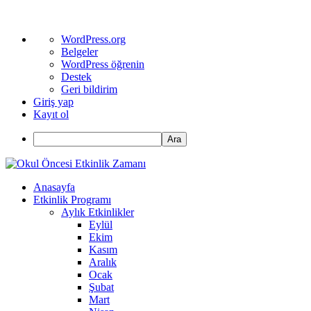
WordPress
WordPress.org
hakkında
Belgeler
WordPress öğrenin
Destek
Geri bildirim
Giriş yap
Kayıt ol
Ara
Anasayfa
Etkinlik Programı
Aylık Etkinlikler
Eylül
Ekim
Kasım
Aralık
Ocak
Şubat
Mart