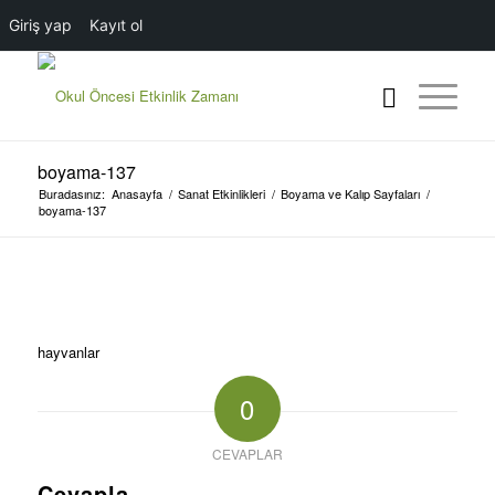
Giriş yap
Kayıt ol
boyama-137
Buradasınız:
Anasayfa
/
Sanat Etkinlikleri
/
Boyama ve Kalıp Sayfaları
/
boyama-137
hayvanlar
0
CEVAPLAR
Cevapla