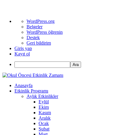
WordPress
WordPress.org
hakkında
Belgeler
WordPress öğrenin
Destek
Geri bildirim
Giriş yap
Kayıt ol
Ara
Anasayfa
Etkinlik Programı
Aylık Etkinlikler
Eylül
Ekim
Kasım
Aralık
Ocak
Şubat
Mart