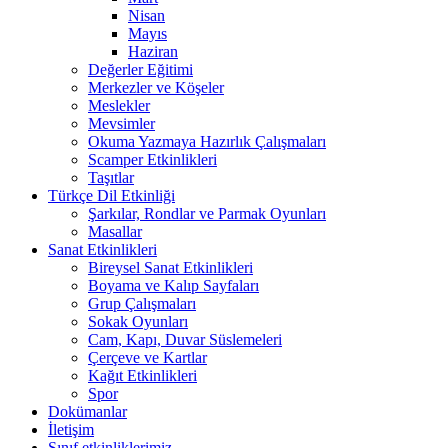
Nisan
Mayıs
Haziran
Değerler Eğitimi
Merkezler ve Köşeler
Meslekler
Mevsimler
Okuma Yazmaya Hazırlık Çalışmaları
Scamper Etkinlikleri
Taşıtlar
Türkçe Dil Etkinliği
Şarkılar, Rondlar ve Parmak Oyunları
Masallar
Sanat Etkinlikleri
Bireysel Sanat Etkinlikleri
Boyama ve Kalıp Sayfaları
Grup Çalışmaları
Sokak Oyunları
Cam, Kapı, Duvar Süslemeleri
Çerçeve ve Kartlar
Kağıt Etkinlikleri
Spor
Dokümanlar
İletişim
Sınıf etkinliklerimiz