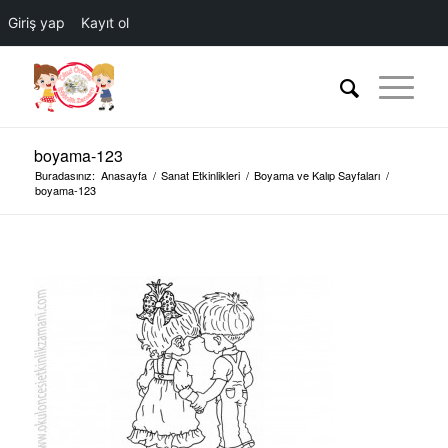
Giriş yap
Kayıt ol
boyama-123
Buradasınız:
Anasayfa
/
Sanat Etkinlikleri
/
Boyama ve Kalıp Sayfaları
/
boyama-123