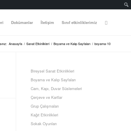
eri
Dokümanlar
İletişim
Sınıf etkinliklerimiz
ınız:
Anasayfa
/
Sanat Etkinlikleri
/
Boyama ve Kalıp Sayfaları
/
boyama-10
Bireysel Sanat Etkinlikleri
Boyama ve Kalıp Sayfaları
Cam, Kapı, Duvar Süslemeleri
Çerçeve ve Kartlar
Grup Çalışmaları
Kağıt Etkinlikleri
Sokak Oyunları