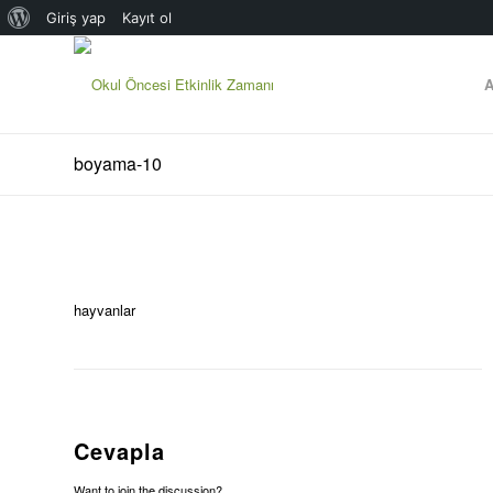
WordPress
Giriş yap
Kayıt ol
hakkında
A
boyama-10
hayvanlar
Cevapla
Want to join the discussion?