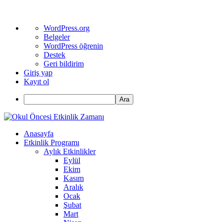
WordPress
WordPress.org
hakkında
Belgeler
WordPress öğrenin
Destek
Geri bildirim
Giriş yap
Kayıt ol
Ara
Anasayfa
Etkinlik Programı
Aylık Etkinlikler
Eylül
Ekim
Kasım
Aralık
Ocak
Şubat
Mart