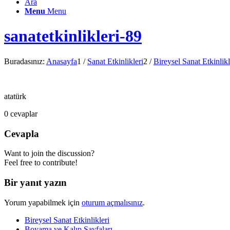
Ara
Menu
Menu
sanatetkinlikleri-89
Buradasınız:
Anasayfa
1
/
Sanat Etkinlikleri
2
/
Bireysel Sanat Etkinlikl
atatürk
0
cevaplar
Cevapla
Want to join the discussion?
Feel free to contribute!
Bir yanıt yazın
Yorum yapabilmek için
oturum açmalısınız
.
Bireysel Sanat Etkinlikleri
Boyama ve Kalıp Sayfaları