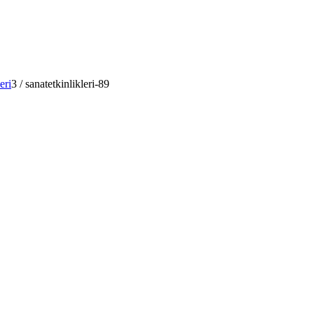
eri
3
/
sanatetkinlikleri-89