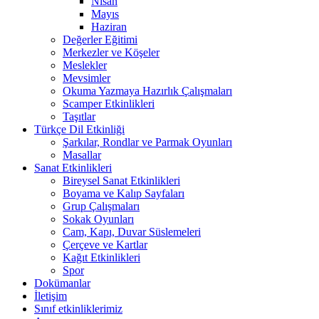
Nisan
Mayıs
Haziran
Değerler Eğitimi
Merkezler ve Köşeler
Meslekler
Mevsimler
Okuma Yazmaya Hazırlık Çalışmaları
Scamper Etkinlikleri
Taşıtlar
Türkçe Dil Etkinliği
Şarkılar, Rondlar ve Parmak Oyunları
Masallar
Sanat Etkinlikleri
Bireysel Sanat Etkinlikleri
Boyama ve Kalıp Sayfaları
Grup Çalışmaları
Sokak Oyunları
Cam, Kapı, Duvar Süslemeleri
Çerçeve ve Kartlar
Kağıt Etkinlikleri
Spor
Dokümanlar
İletişim
Sınıf etkinliklerimiz