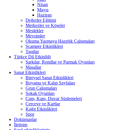
Nisan
Mayıs
Haziran
Değerler Eğitimi
Merkezler ve Köşeler
Meslekler
Mevsimler
Okuma Yazmaya Hazırlık Çalışmaları
Scamper Etkinlikleri
Taşıtlar
Türkçe Dil Etkinliği
Şarkılar, Rondlar ve Parmak Oyunları
Masallar
Sanat Etkinlikleri
Bireysel Sanat Etkinlikleri
Boyama ve Kalıp Sayfaları
Grup Çalışmaları
Sokak Oyunları
Cam, Kapı, Duvar Süslemeleri
Çerçeve ve Kartlar
Kağıt Etkinlikleri
Spor
Dokümanlar
İletişim
Sınıf etkinliklerimiz