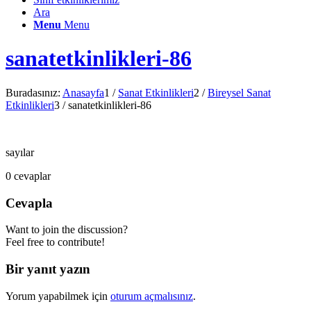
Ara
Menu
Menu
sanatetkinlikleri-86
Buradasınız:
Anasayfa
1
/
Sanat Etkinlikleri
2
/
Bireysel Sanat
Etkinlikleri
3
/
sanatetkinlikleri-86
sayılar
0
cevaplar
Cevapla
Want to join the discussion?
Feel free to contribute!
Bir yanıt yazın
Yorum yapabilmek için
oturum açmalısınız
.