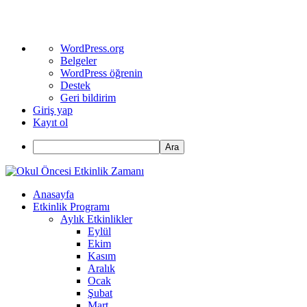
WordPress
WordPress.org
hakkında
Belgeler
WordPress öğrenin
Destek
Geri bildirim
Giriş yap
Kayıt ol
Ara
Anasayfa
Etkinlik Programı
Aylık Etkinlikler
Eylül
Ekim
Kasım
Aralık
Ocak
Şubat
Mart