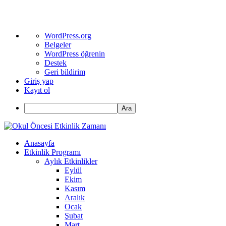
WordPress
WordPress.org
hakkında
Belgeler
WordPress öğrenin
Destek
Geri bildirim
Giriş yap
Kayıt ol
Ara
Anasayfa
Etkinlik Programı
Aylık Etkinlikler
Eylül
Ekim
Kasım
Aralık
Ocak
Şubat
Mart