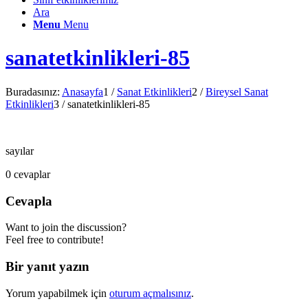
Ara
Menu
Menu
sanatetkinlikleri-85
Buradasınız:
Anasayfa
1
/
Sanat Etkinlikleri
2
/
Bireysel Sanat
Etkinlikleri
3
/
sanatetkinlikleri-85
sayılar
0
cevaplar
Cevapla
Want to join the discussion?
Feel free to contribute!
Bir yanıt yazın
Yorum yapabilmek için
oturum açmalısınız
.