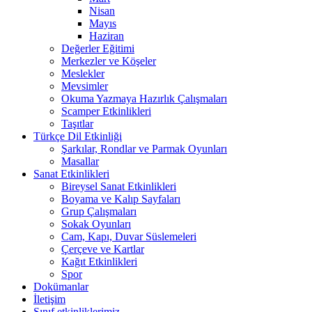
Nisan
Mayıs
Haziran
Değerler Eğitimi
Merkezler ve Köşeler
Meslekler
Mevsimler
Okuma Yazmaya Hazırlık Çalışmaları
Scamper Etkinlikleri
Taşıtlar
Türkçe Dil Etkinliği
Şarkılar, Rondlar ve Parmak Oyunları
Masallar
Sanat Etkinlikleri
Bireysel Sanat Etkinlikleri
Boyama ve Kalıp Sayfaları
Grup Çalışmaları
Sokak Oyunları
Cam, Kapı, Duvar Süslemeleri
Çerçeve ve Kartlar
Kağıt Etkinlikleri
Spor
Dokümanlar
İletişim
Sınıf etkinliklerimiz