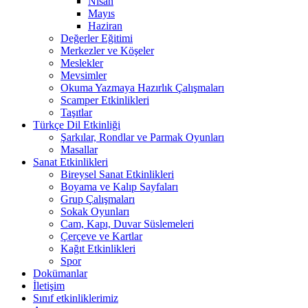
Nisan
Mayıs
Haziran
Değerler Eğitimi
Merkezler ve Köşeler
Meslekler
Mevsimler
Okuma Yazmaya Hazırlık Çalışmaları
Scamper Etkinlikleri
Taşıtlar
Türkçe Dil Etkinliği
Şarkılar, Rondlar ve Parmak Oyunları
Masallar
Sanat Etkinlikleri
Bireysel Sanat Etkinlikleri
Boyama ve Kalıp Sayfaları
Grup Çalışmaları
Sokak Oyunları
Cam, Kapı, Duvar Süslemeleri
Çerçeve ve Kartlar
Kağıt Etkinlikleri
Spor
Dokümanlar
İletişim
Sınıf etkinliklerimiz