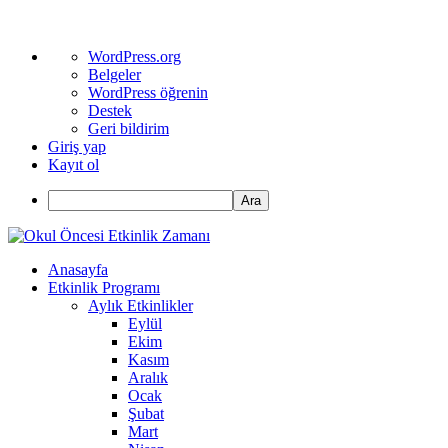
WordPress
WordPress.org
hakkında
Belgeler
WordPress öğrenin
Destek
Geri bildirim
Giriş yap
Kayıt ol
Ara
Anasayfa
Etkinlik Programı
Aylık Etkinlikler
Eylül
Ekim
Kasım
Aralık
Ocak
Şubat
Mart