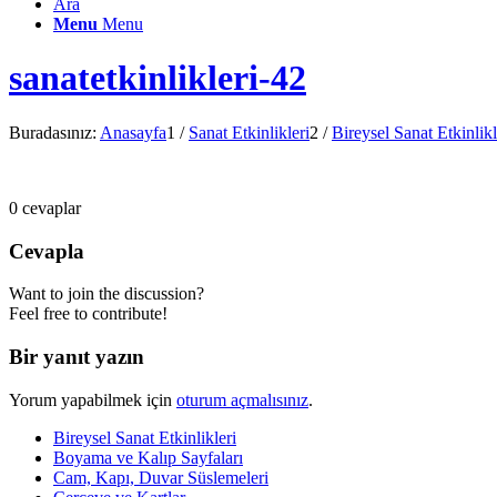
Ara
Menu
Menu
sanatetkinlikleri-42
Buradasınız:
Anasayfa
1
/
Sanat Etkinlikleri
2
/
Bireysel Sanat Etkinlikl
0
cevaplar
Cevapla
Want to join the discussion?
Feel free to contribute!
Bir yanıt yazın
Yorum yapabilmek için
oturum açmalısınız
.
Bireysel Sanat Etkinlikleri
Boyama ve Kalıp Sayfaları
Cam, Kapı, Duvar Süslemeleri