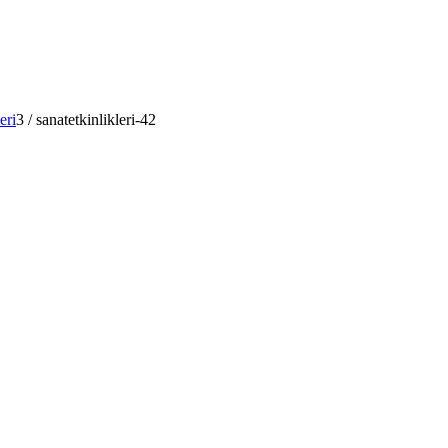
eri
3
/
sanatetkinlikleri-42