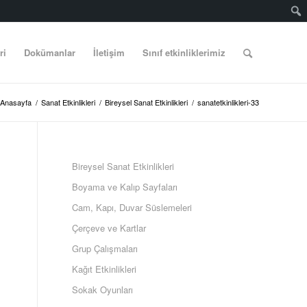
ri
Dokümanlar
İletişim
Sınıf etkinliklerimiz
Anasayfa
/
Sanat Etkinlikleri
/
Bireysel Sanat Etkinlikleri
/
sanatetkinlikleri-33
Bireysel Sanat Etkinlikleri
Boyama ve Kalıp Sayfaları
Cam, Kapı, Duvar Süslemeleri
Çerçeve ve Kartlar
Grup Çalışmaları
Kağıt Etkinlikleri
Sokak Oyunları