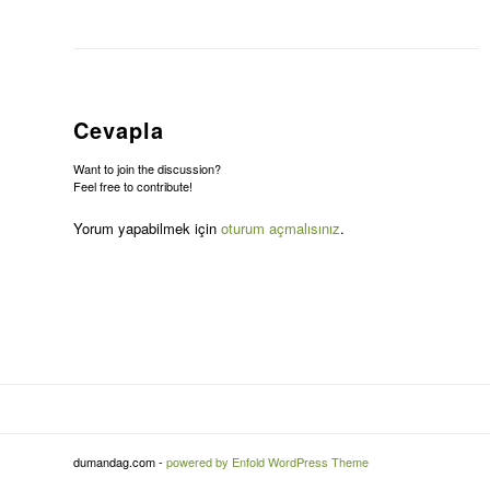
Cevapla
Want to join the discussion?
Feel free to contribute!
Yorum yapabilmek için
oturum açmalısınız
.
dumandag.com -
powered by Enfold WordPress Theme