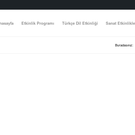
nasayfa
Etkinlik Programı
Türkçe Dil Etkinliği
Sanat Etkinlikle
Buradasınız: