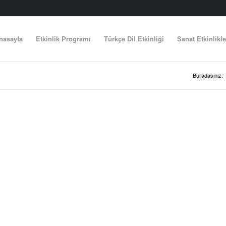
nasayfa
Etkinlik Programı
Türkçe Dil Etkinliği
Sanat Etkinlikle
Buradasınız: