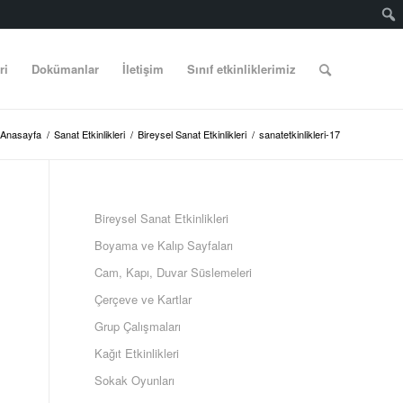
ri
Dokümanlar
İletişim
Sınıf etkinliklerimiz
Anasayfa
/
Sanat Etkinlikleri
/
Bireysel Sanat Etkinlikleri
/
sanatetkinlikleri-17
Bireysel Sanat Etkinlikleri
Boyama ve Kalıp Sayfaları
Cam, Kapı, Duvar Süslemeleri
Çerçeve ve Kartlar
Grup Çalışmaları
Kağıt Etkinlikleri
Sokak Oyunları