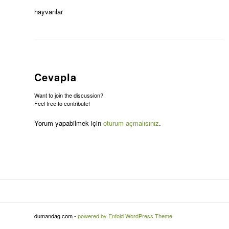
hayvanlar
Cevapla
Want to join the discussion?
Feel free to contribute!
Yorum yapabilmek için
oturum açmalısınız
.
dumandag.com -
powered by Enfold WordPress Theme