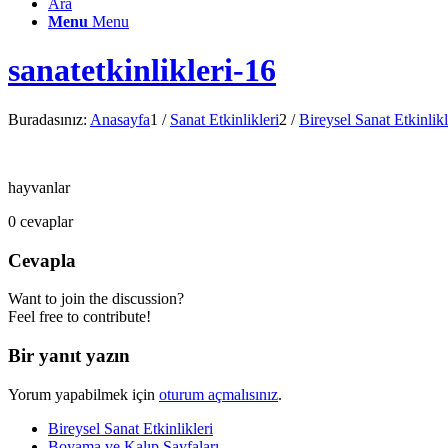
Ara
Menu
Menu
sanatetkinlikleri-16
Buradasınız:
Anasayfa
1
/
Sanat Etkinlikleri
2
/
Bireysel Sanat Etkinlikl
hayvanlar
0
cevaplar
Cevapla
Want to join the discussion?
Feel free to contribute!
Bir yanıt yazın
Yorum yapabilmek için
oturum açmalısınız
.
Bireysel Sanat Etkinlikleri
Boyama ve Kalıp Sayfaları