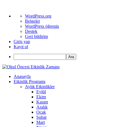
WordPress
WordPress.org
hakkında
Belgeler
WordPress öğrenin
Destek
Geri bildirim
Giriş yap
Kayıt ol
Ara
Anasayfa
Etkinlik Programı
Aylık Etkinlikler
Eylül
Ekim
Kasım
Aralık
Ocak
Şubat
Mart