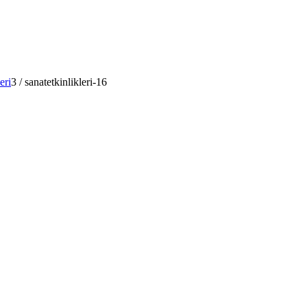
eri
3
/
sanatetkinlikleri-16