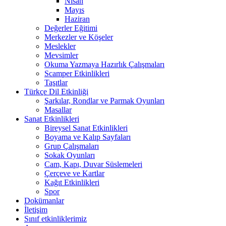
Nisan
Mayıs
Haziran
Değerler Eğitimi
Merkezler ve Köşeler
Meslekler
Mevsimler
Okuma Yazmaya Hazırlık Çalışmaları
Scamper Etkinlikleri
Taşıtlar
Türkçe Dil Etkinliği
Şarkılar, Rondlar ve Parmak Oyunları
Masallar
Sanat Etkinlikleri
Bireysel Sanat Etkinlikleri
Boyama ve Kalıp Sayfaları
Grup Çalışmaları
Sokak Oyunları
Cam, Kapı, Duvar Süslemeleri
Çerçeve ve Kartlar
Kağıt Etkinlikleri
Spor
Dokümanlar
İletişim
Sınıf etkinliklerimiz