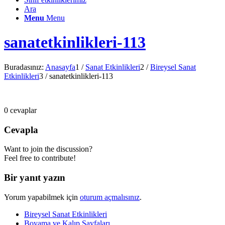
Ara
Menu
Menu
sanatetkinlikleri-113
Buradasınız:
Anasayfa
1
/
Sanat Etkinlikleri
2
/
Bireysel Sanat
Etkinlikleri
3
/
sanatetkinlikleri-113
0
cevaplar
Cevapla
Want to join the discussion?
Feel free to contribute!
Bir yanıt yazın
Yorum yapabilmek için
oturum açmalısınız
.
Bireysel Sanat Etkinlikleri
Boyama ve Kalıp Sayfaları