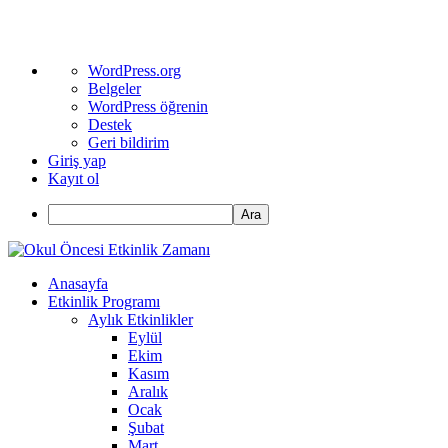
WordPress
WordPress.org
hakkında
Belgeler
WordPress öğrenin
Destek
Geri bildirim
Giriş yap
Kayıt ol
Ara
Anasayfa
Etkinlik Programı
Aylık Etkinlikler
Eylül
Ekim
Kasım
Aralık
Ocak
Şubat
Mart