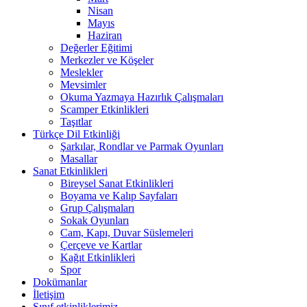
Nisan
Mayıs
Haziran
Değerler Eğitimi
Merkezler ve Köşeler
Meslekler
Mevsimler
Okuma Yazmaya Hazırlık Çalışmaları
Scamper Etkinlikleri
Taşıtlar
Türkçe Dil Etkinliği
Şarkılar, Rondlar ve Parmak Oyunları
Masallar
Sanat Etkinlikleri
Bireysel Sanat Etkinlikleri
Boyama ve Kalıp Sayfaları
Grup Çalışmaları
Sokak Oyunları
Cam, Kapı, Duvar Süslemeleri
Çerçeve ve Kartlar
Kağıt Etkinlikleri
Spor
Dokümanlar
İletişim
Sınıf etkinliklerimiz