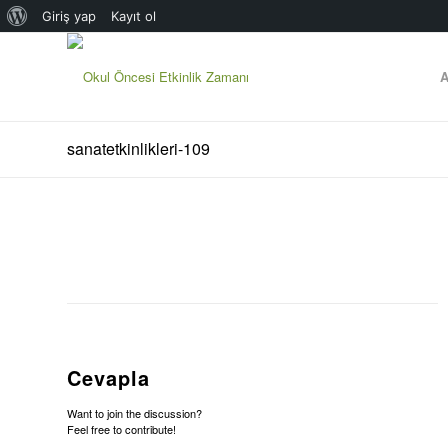
WordPress
Giriş yap
Kayıt ol
hakkında
A
sanatetkinlikleri-109
Cevapla
Want to join the discussion?
Feel free to contribute!