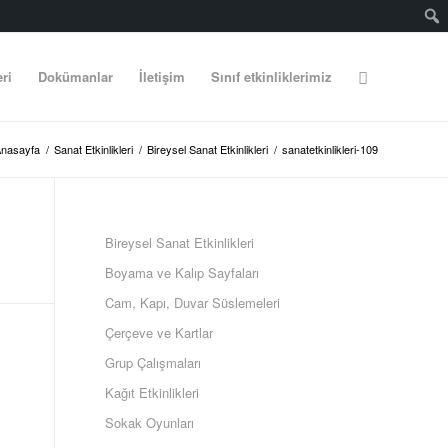
eri
Dokümanlar
İletişim
Sınıf etkinliklerimiz
nasayfa
/
Sanat Etkinlikleri
/
Bireysel Sanat Etkinlikleri
/
sanatetkinlikleri-109
Bireysel Sanat Etkinlikleri
Boyama ve Kalıp Sayfaları
Cam, Kapı, Duvar Süslemeleri
Çerçeve ve Kartlar
Grup Çalışmaları
Kağıt Etkinlikleri
Sokak Oyunları