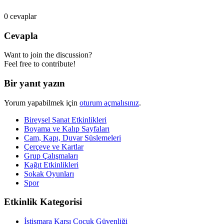
0
cevaplar
Cevapla
Want to join the discussion?
Feel free to contribute!
Bir yanıt yazın
Yorum yapabilmek için
oturum açmalısınız
.
Bireysel Sanat Etkinlikleri
Boyama ve Kalıp Sayfaları
Cam, Kapı, Duvar Süslemeleri
Çerçeve ve Kartlar
Grup Çalışmaları
Kağıt Etkinlikleri
Sokak Oyunları
Spor
Etkinlik Kategorisi
İstismara Karşı Çocuk Güvenliği