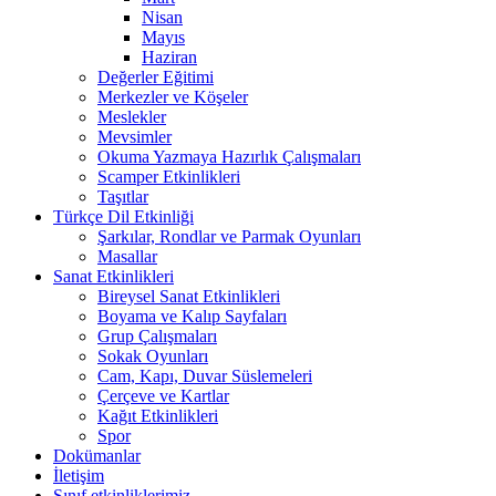
Nisan
Mayıs
Haziran
Değerler Eğitimi
Merkezler ve Köşeler
Meslekler
Mevsimler
Okuma Yazmaya Hazırlık Çalışmaları
Scamper Etkinlikleri
Taşıtlar
Türkçe Dil Etkinliği
Şarkılar, Rondlar ve Parmak Oyunları
Masallar
Sanat Etkinlikleri
Bireysel Sanat Etkinlikleri
Boyama ve Kalıp Sayfaları
Grup Çalışmaları
Sokak Oyunları
Cam, Kapı, Duvar Süslemeleri
Çerçeve ve Kartlar
Kağıt Etkinlikleri
Spor
Dokümanlar
İletişim
Sınıf etkinliklerimiz