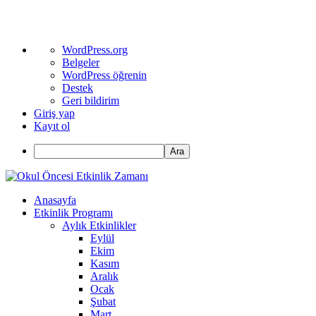
WordPress
WordPress.org
hakkında
Belgeler
WordPress öğrenin
Destek
Geri bildirim
Giriş yap
Kayıt ol
Ara
Anasayfa
Etkinlik Programı
Aylık Etkinlikler
Eylül
Ekim
Kasım
Aralık
Ocak
Şubat
Mart