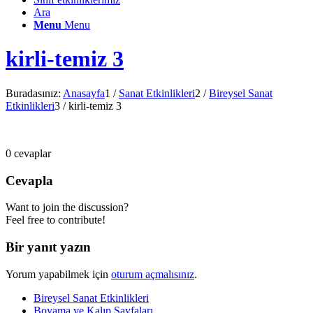
Ara
Menu
Menu
kirli-temiz 3
Buradasınız:
Anasayfa
1
/
Sanat Etkinlikleri
2
/
Bireysel Sanat
Etkinlikleri
3
/
kirli-temiz 3
0
cevaplar
Cevapla
Want to join the discussion?
Feel free to contribute!
Bir yanıt yazın
Yorum yapabilmek için
oturum açmalısınız
.
Bireysel Sanat Etkinlikleri
Boyama ve Kalıp Sayfaları