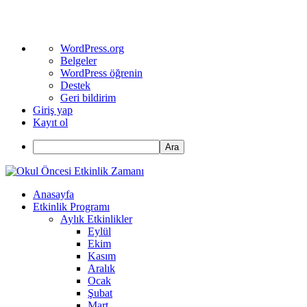
WordPress
WordPress.org
hakkında
Belgeler
WordPress öğrenin
Destek
Geri bildirim
Giriş yap
Kayıt ol
Ara
Anasayfa
Etkinlik Programı
Aylık Etkinlikler
Eylül
Ekim
Kasım
Aralık
Ocak
Şubat
Mart