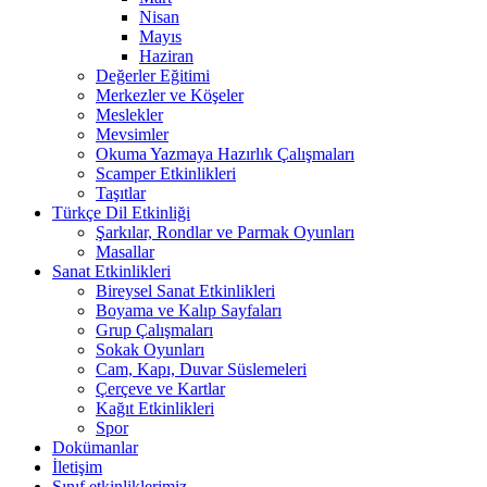
Nisan
Mayıs
Haziran
Değerler Eğitimi
Merkezler ve Köşeler
Meslekler
Mevsimler
Okuma Yazmaya Hazırlık Çalışmaları
Scamper Etkinlikleri
Taşıtlar
Türkçe Dil Etkinliği
Şarkılar, Rondlar ve Parmak Oyunları
Masallar
Sanat Etkinlikleri
Bireysel Sanat Etkinlikleri
Boyama ve Kalıp Sayfaları
Grup Çalışmaları
Sokak Oyunları
Cam, Kapı, Duvar Süslemeleri
Çerçeve ve Kartlar
Kağıt Etkinlikleri
Spor
Dokümanlar
İletişim
Sınıf etkinliklerimiz