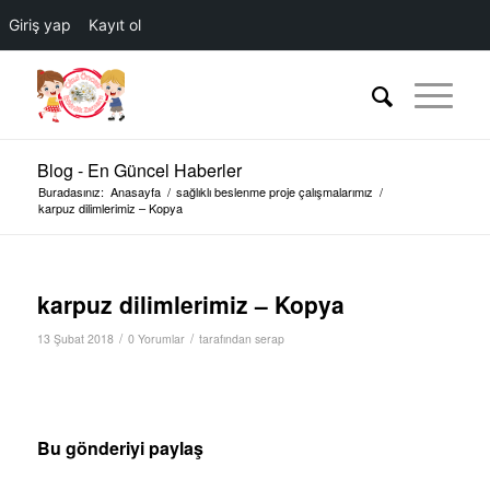
Giriş yap
Kayıt ol
Blog - En Güncel Haberler
Buradasınız:
Anasayfa
/
sağlıklı beslenme proje çalışmalarımız
/
karpuz dilimlerimiz – Kopya
karpuz dilimlerimiz – Kopya
/
/
13 Şubat 2018
0 Yorumlar
tarafından
serap
Bu gönderiyi paylaş