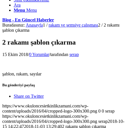
Ara
Menu
Menu
Blog - En Güncel Haberler
Buradasınız:
Anasayfa
1
/
rakam ve şemsiye çalışması
2
/
2 rakamı
şablon çıkarma
2 rakamı şablon çıkarma
15 Ekim 2018
/
0 Yorumlar
/
tarafından
serap
şablon, rakam, sayılar
Bu gönderiyi paylaş
Share on Twitter
https://www.okuloncesietkinlikzamani.com/wp-
content/uploads/2016/04/cropped-logo-300x300.png
0
0
serap
https://www.okuloncesietkinlikzamani.com/wp-
content/uploads/2016/04/cropped-logo-300x300.png
serap
2018-10-
15 14:22:47
2018-11-03 13:29:40
2 rakamı şablon çıkarma