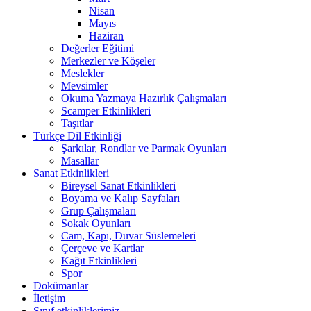
Nisan
Mayıs
Haziran
Değerler Eğitimi
Merkezler ve Köşeler
Meslekler
Mevsimler
Okuma Yazmaya Hazırlık Çalışmaları
Scamper Etkinlikleri
Taşıtlar
Türkçe Dil Etkinliği
Şarkılar, Rondlar ve Parmak Oyunları
Masallar
Sanat Etkinlikleri
Bireysel Sanat Etkinlikleri
Boyama ve Kalıp Sayfaları
Grup Çalışmaları
Sokak Oyunları
Cam, Kapı, Duvar Süslemeleri
Çerçeve ve Kartlar
Kağıt Etkinlikleri
Spor
Dokümanlar
İletişim
Sınıf etkinliklerimiz