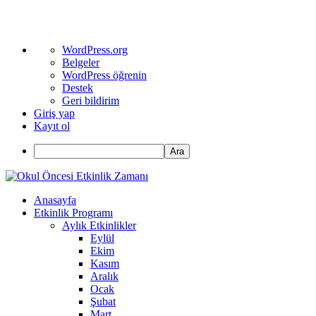
WordPress
WordPress.org
hakkında
Belgeler
WordPress öğrenin
Destek
Geri bildirim
Giriş yap
Kayıt ol
Ara
Anasayfa
Etkinlik Programı
Aylık Etkinlikler
Eylül
Ekim
Kasım
Aralık
Ocak
Şubat
Mart