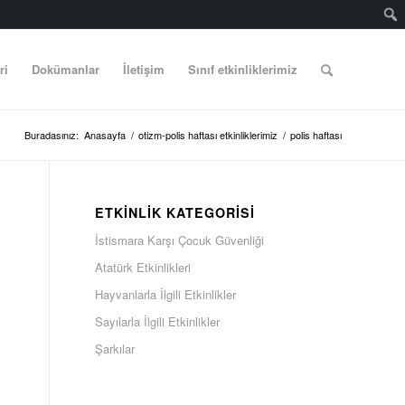
ri
Dokümanlar
İletişim
Sınıf etkinliklerimiz
Buradasınız:
Anasayfa
/
otizm-polis haftası etkinliklerimiz
/
polis haftası
ETKINLIK KATEGORISI
İstismara Karşı Çocuk Güvenliği
Atatürk Etkinlikleri
Hayvanlarla İlgili Etkinlikler
Sayılarla İlgili Etkinlikler
Şarkılar