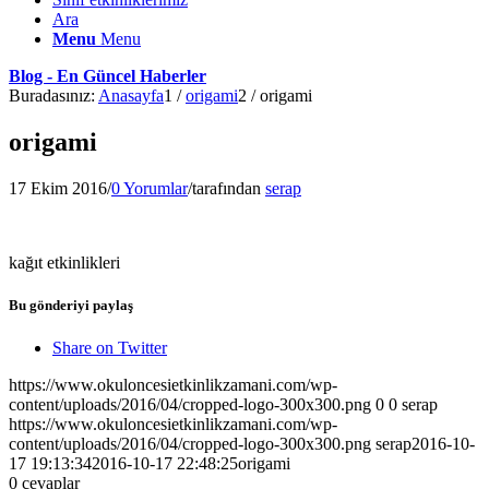
Ara
Menu
Menu
Blog - En Güncel Haberler
Buradasınız:
Anasayfa
1
/
origami
2
/
origami
origami
17 Ekim 2016
/
0 Yorumlar
/
tarafından
serap
kağıt etkinlikleri
Bu gönderiyi paylaş
Share on Twitter
https://www.okuloncesietkinlikzamani.com/wp-
content/uploads/2016/04/cropped-logo-300x300.png
0
0
serap
https://www.okuloncesietkinlikzamani.com/wp-
content/uploads/2016/04/cropped-logo-300x300.png
serap
2016-10-
17 19:13:34
2016-10-17 22:48:25
origami
0
cevaplar