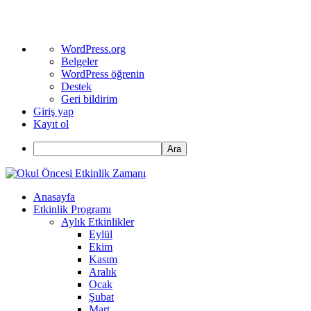
WordPress
WordPress.org
hakkında
Belgeler
WordPress öğrenin
Destek
Geri bildirim
Giriş yap
Kayıt ol
Ara
Anasayfa
Etkinlik Programı
Aylık Etkinlikler
Eylül
Ekim
Kasım
Aralık
Ocak
Şubat
Mart