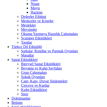
Nisan
Mayıs
Haziran
Değerler Eğitimi
Merkezler ve Köşeler
Meslekler
Mevsimler
Okuma Yazmaya Hazırlık Çalışmaları
Scamper Etkinlikleri
Taşıtlar
Türkçe Dil Etkinliği
Şarkılar, Rondlar ve Parmak Oyunları
Masallar
Sanat Etkinlikleri
Bireysel Sanat Etkinlikleri
Boyama ve Kalıp Sayfaları
Grup Çalışmaları
Sokak Oyunları
Cam, Kapı, Duvar Süslemeleri
Çerçeve ve Kartlar
Kağıt Etkinlikleri
Spor
Dokümanlar
İletişim
Sınıf etkinliklerimiz