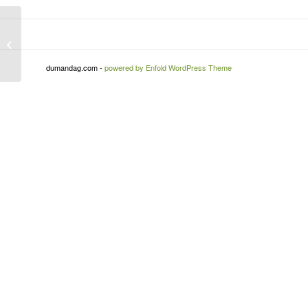
sene başı yaka kartları ve
maskelerimiz
dumandag.com -
powered by Enfold WordPress Theme