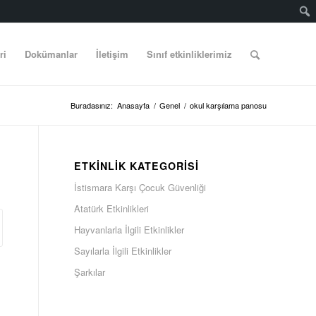
ri
Dokümanlar
İletişim
Sınıf etkinliklerimiz
Buradasınız:
Anasayfa
/
Genel
/
okul karşılama panosu
ETKINLIK KATEGORISI
İstismara Karşı Çocuk Güvenliği
Atatürk Etkinlikleri
Hayvanlarla İlgili Etkinlikler
Sayılarla İlgili Etkinlikler
Şarkılar