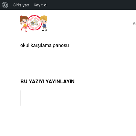
WordPress
Giriş yap
Kayıt ol
hakkında
A
okul karşılama panosu
BU YAZIYI YAYINLAYIN