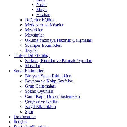
Nisan
Mayıs
Haziran
Değerler Eğitimi
Merkezler ve Köşeler
Meslekler
Mevsimler
Okuma Yazmaya Hazırlık Çalışmaları
Scamper Etkinlikleri
Taşıtlar
Türkçe Dil Etkinliği
Şarkılar, Rondlar ve Parmak Oyunları
Masallar
Sanat Etkinlikleri
Bireysel Sanat Etkinlikleri
Boyama ve Kalıp Sayfaları
Grup Çalışmaları
Sokak Oyunları
Cam, Kapı, Duvar Süslemeleri
Çerçeve ve Kartlar
Kağıt Etkinlikleri
Spor
Dokümanlar
İletişim
Sınıf etkinliklerimiz