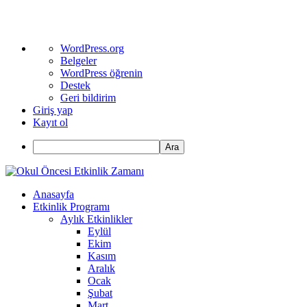
WordPress
WordPress.org
hakkında
Belgeler
WordPress öğrenin
Destek
Geri bildirim
Giriş yap
Kayıt ol
Ara
Anasayfa
Etkinlik Programı
Aylık Etkinlikler
Eylül
Ekim
Kasım
Aralık
Ocak
Şubat
Mart