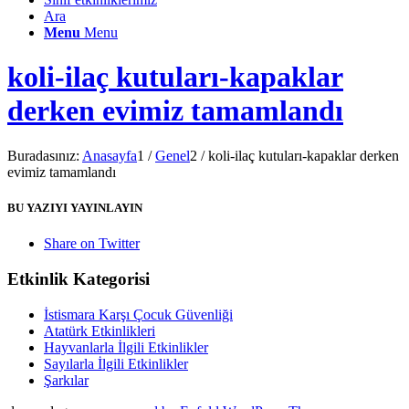
Ara
Menu
Menu
koli-ilaç kutuları-kapaklar
derken evimiz tamamlandı
Buradasınız:
Anasayfa
1
/
Genel
2
/
koli-ilaç kutuları-kapaklar derken
evimiz tamamlandı
BU YAZIYI YAYINLAYIN
Share on Twitter
Etkinlik Kategorisi
İstismara Karşı Çocuk Güvenliği
Atatürk Etkinlikleri
Hayvanlarla İlgili Etkinlikler
Sayılarla İlgili Etkinlikler
Şarkılar