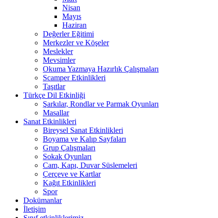
Nisan
Mayıs
Haziran
Değerler Eğitimi
Merkezler ve Köşeler
Meslekler
Mevsimler
Okuma Yazmaya Hazırlık Çalışmaları
Scamper Etkinlikleri
Taşıtlar
Türkçe Dil Etkinliği
Şarkılar, Rondlar ve Parmak Oyunları
Masallar
Sanat Etkinlikleri
Bireysel Sanat Etkinlikleri
Boyama ve Kalıp Sayfaları
Grup Çalışmaları
Sokak Oyunları
Cam, Kapı, Duvar Süslemeleri
Çerçeve ve Kartlar
Kağıt Etkinlikleri
Spor
Dokümanlar
İletişim
Sınıf etkinliklerimiz