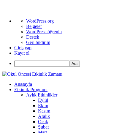
WordPress
WordPress.org
hakkında
Belgeler
WordPress öğrenin
Destek
Geri bildirim
Giriş yap
Kayıt ol
Ara
Anasayfa
Etkinlik Programı
Aylık Etkinlikler
Eylül
Ekim
Kasım
Aralık
Ocak
Şubat
Mart