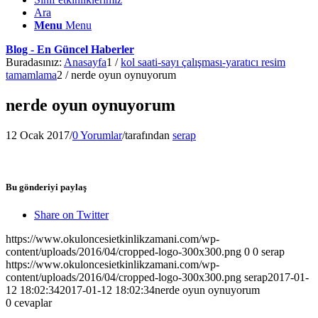
Ara
Menu
Menu
Blog - En Güncel Haberler
Buradasınız:
Anasayfa
1
/
kol saati-sayı çalışması-yaratıcı resim
tamamlama
2
/
nerde oyun oynuyorum
nerde oyun oynuyorum
12 Ocak 2017
/
0 Yorumlar
/
tarafından
serap
Bu gönderiyi paylaş
Share on Twitter
https://www.okuloncesietkinlikzamani.com/wp-
content/uploads/2016/04/cropped-logo-300x300.png
0
0
serap
https://www.okuloncesietkinlikzamani.com/wp-
content/uploads/2016/04/cropped-logo-300x300.png
serap
2017-01-
12 18:02:34
2017-01-12 18:02:34
nerde oyun oynuyorum
0
cevaplar