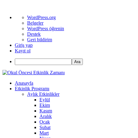
WordPress
WordPress.org
hakkında
Belgeler
WordPress öğrenin
Destek
Geri bildirim
Giriş yap
Kayıt ol
Ara
Anasayfa
Etkinlik Programı
Aylık Etkinlikler
Eylül
Ekim
Kasım
Aralık
Ocak
Şubat
Mart