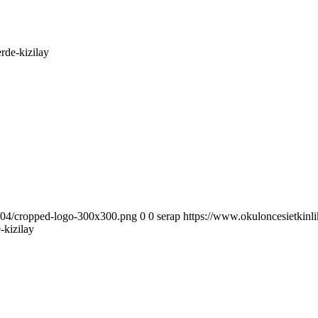
erde-kizilay
6/04/cropped-logo-300x300.png
0
0
serap
https://www.okuloncesietkinl
e-kizilay