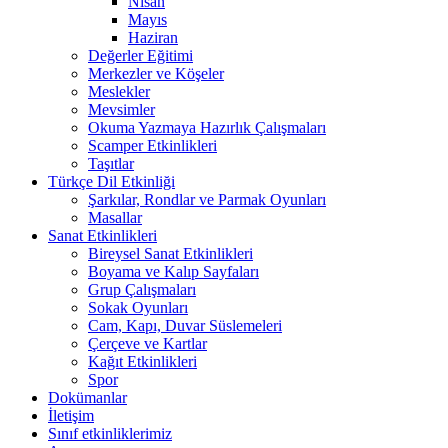
Nisan
Mayıs
Haziran
Değerler Eğitimi
Merkezler ve Köşeler
Meslekler
Mevsimler
Okuma Yazmaya Hazırlık Çalışmaları
Scamper Etkinlikleri
Taşıtlar
Türkçe Dil Etkinliği
Şarkılar, Rondlar ve Parmak Oyunları
Masallar
Sanat Etkinlikleri
Bireysel Sanat Etkinlikleri
Boyama ve Kalıp Sayfaları
Grup Çalışmaları
Sokak Oyunları
Cam, Kapı, Duvar Süslemeleri
Çerçeve ve Kartlar
Kağıt Etkinlikleri
Spor
Dokümanlar
İletişim
Sınıf etkinliklerimiz