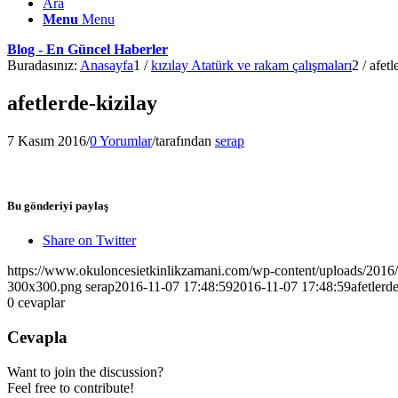
Ara
Menu
Menu
Blog - En Güncel Haberler
Buradasınız:
Anasayfa
1
/
kızılay Atatürk ve rakam çalışmaları
2
/
afetl
afetlerde-kizilay
7 Kasım 2016
/
0 Yorumlar
/
tarafından
serap
Bu gönderiyi paylaş
Share on Twitter
https://www.okuloncesietkinlikzamani.com/wp-content/uploads/201
300x300.png
serap
2016-11-07 17:48:59
2016-11-07 17:48:59
afetlerd
0
cevaplar
Cevapla
Want to join the discussion?
Feel free to contribute!