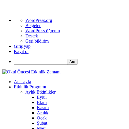
WordPress
WordPress.org
hakkında
Belgeler
WordPress öğrenin
Destek
Geri bildirim
Giriş yap
Kayıt ol
Ara
Anasayfa
Etkinlik Programı
Aylık Etkinlikler
Eylül
Ekim
Kasım
Aralık
Ocak
Şubat
Mart