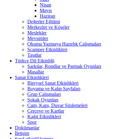
Nisan
Mayıs
Haziran
Değerler Eğitimi
Merkezler ve Köşeler
Meslekler
Mevsimler
Okuma Yazmaya Hazırlık Çalışmaları
Scamper Etkinlikleri
Taşıtlar
Türkçe Dil Etkinliği
Şarkılar, Rondlar ve Parmak Oyunları
Masallar
Sanat Etkinlikleri
Bireysel Sanat Etkinlikleri
Boyama ve Kalıp Sayfaları
Grup Çalışmaları
Sokak Oyunları
Cam, Kapı, Duvar Süslemeleri
Çerçeve ve Kartlar
Kağıt Etkinlikleri
Spor
Dokümanlar
İletişim
Sınıf etkinliklerimiz