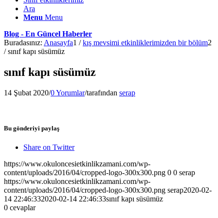
Ara
Menu
Menu
Blog - En Güncel Haberler
Buradasınız:
Anasayfa
1
/
kış mevsimi etkinliklerimizden bir bölüm
2
/
sınıf kapı süsümüz
sınıf kapı süsümüz
14 Şubat 2020
/
0 Yorumlar
/
tarafından
serap
Bu gönderiyi paylaş
Share on Twitter
https://www.okuloncesietkinlikzamani.com/wp-
content/uploads/2016/04/cropped-logo-300x300.png
0
0
serap
https://www.okuloncesietkinlikzamani.com/wp-
content/uploads/2016/04/cropped-logo-300x300.png
serap
2020-02-
14 22:46:33
2020-02-14 22:46:33
sınıf kapı süsümüz
0
cevaplar