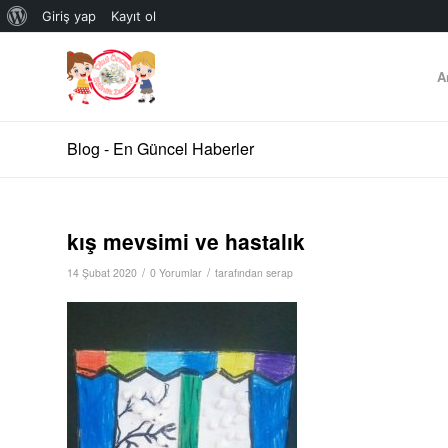
WordPress
Giriş yap
Kayıt ol
hakkında
A
Blog - En Güncel Haberler
kış mevsimi ve hastalık
/
/
14 Şubat 2020
0 Yorumlar
tarafından
serap