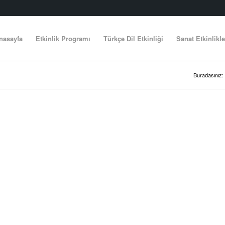
nasayfa
Etkinlik Programı
Türkçe Dil Etkinliği
Sanat Etkinlikle
Buradasınız: