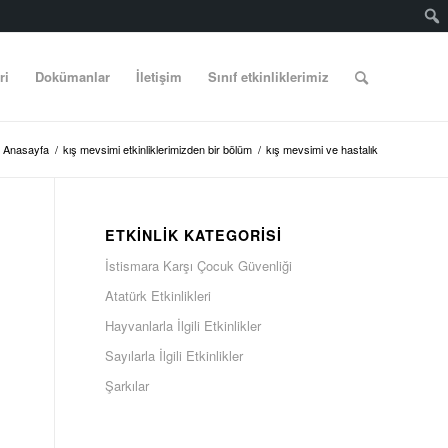
ri
Dokümanlar
İletişim
Sınıf etkinliklerimiz
Anasayfa
/
kış mevsimi etkinliklerimizden bir bölüm
/
kış mevsimi ve hastalık
ETKINLIK KATEGORISI
İstismara Karşı Çocuk Güvenliği
Atatürk Etkinlikleri
Hayvanlarla İlgili Etkinlikler
Sayılarla İlgili Etkinlikler
Şarkılar