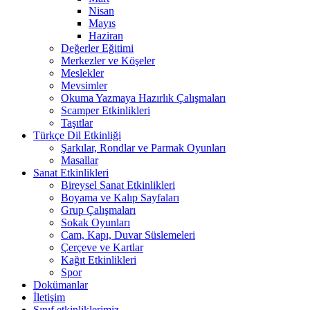
Nisan
Mayıs
Haziran
Değerler Eğitimi
Merkezler ve Köşeler
Meslekler
Mevsimler
Okuma Yazmaya Hazırlık Çalışmaları
Scamper Etkinlikleri
Taşıtlar
Türkçe Dil Etkinliği
Şarkılar, Rondlar ve Parmak Oyunları
Masallar
Sanat Etkinlikleri
Bireysel Sanat Etkinlikleri
Boyama ve Kalıp Sayfaları
Grup Çalışmaları
Sokak Oyunları
Cam, Kapı, Duvar Süslemeleri
Çerçeve ve Kartlar
Kağıt Etkinlikleri
Spor
Dokümanlar
İletişim
Sınıf etkinliklerimiz