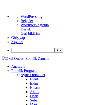
WordPress
WordPress.org
hakkında
Belgeler
WordPress öğrenin
Destek
Geri bildirim
Giriş yap
Kayıt ol
Ara
Anasayfa
Etkinlik Programı
Aylık Etkinlikler
Eylül
Ekim
Kasım
Aralık
Ocak
Şubat
Mart