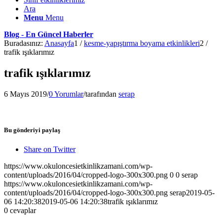
Ara
Menu
Menu
Blog - En Güncel Haberler
Buradasınız:
Anasayfa
1
/
kesme-yapıştırma boyama etkinlikleri
2
/
trafik ışıklarımız
trafik ışıklarımız
6 Mayıs 2019
/
0 Yorumlar
/
tarafından
serap
Bu gönderiyi paylaş
Share on Twitter
https://www.okuloncesietkinlikzamani.com/wp-
content/uploads/2016/04/cropped-logo-300x300.png
0
0
serap
https://www.okuloncesietkinlikzamani.com/wp-
content/uploads/2016/04/cropped-logo-300x300.png
serap
2019-05-
06 14:20:38
2019-05-06 14:20:38
trafik ışıklarımız
0
cevaplar