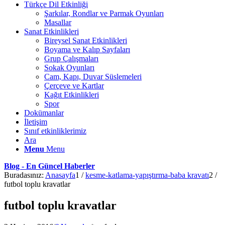
Türkçe Dil Etkinliği
Şarkılar, Rondlar ve Parmak Oyunları
Masallar
Sanat Etkinlikleri
Bireysel Sanat Etkinlikleri
Boyama ve Kalıp Sayfaları
Grup Çalışmaları
Sokak Oyunları
Cam, Kapı, Duvar Süslemeleri
Çerçeve ve Kartlar
Kağıt Etkinlikleri
Spor
Dokümanlar
İletişim
Sınıf etkinliklerimiz
Ara
Menu
Menu
Blog - En Güncel Haberler
Buradasınız:
Anasayfa
1
/
kesme-katlama-yapıştırma-baba kravatı
2
/
futbol toplu kravatlar
futbol toplu kravatlar