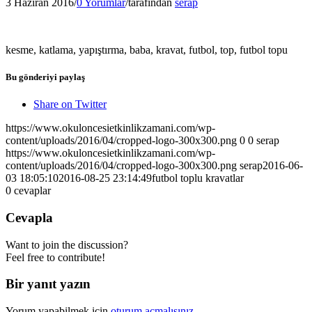
3 Haziran 2016
/
0 Yorumlar
/
tarafından
serap
kesme, katlama, yapıştırma, baba, kravat, futbol, top, futbol topu
Bu gönderiyi paylaş
Share on Twitter
https://www.okuloncesietkinlikzamani.com/wp-
content/uploads/2016/04/cropped-logo-300x300.png
0
0
serap
https://www.okuloncesietkinlikzamani.com/wp-
content/uploads/2016/04/cropped-logo-300x300.png
serap
2016-06-
03 18:05:10
2016-08-25 23:14:49
futbol toplu kravatlar
0
cevaplar
Cevapla
Want to join the discussion?
Feel free to contribute!
Bir yanıt yazın
Yorum yapabilmek için
oturum açmalısınız
.