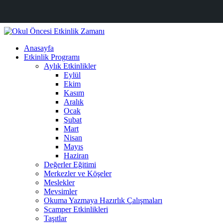
Anasayfa
Etkinlik Programı
Aylık Etkinlikler
Eylül
Ekim
Kasım
Aralık
Ocak
Şubat
Mart
Nisan
Mayıs
Haziran
Değerler Eğitimi
Merkezler ve Köşeler
Meslekler
Mevsimler
Okuma Yazmaya Hazırlık Çalışmaları
Scamper Etkinlikleri
Taşıtlar