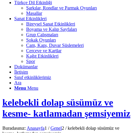
Türkçe Dil Etkinliği
Şarkılar, Rondlar ve Parmak Oyunları
Masallar
Sanat Etkinlikleri
Bireysel Sanat Etkinlikleri
Boyama ve Kalıp Sayfaları
Grup Çalışmaları
Sokak Oyunları
Cam, Kapı, Duvar Süslemeleri
Çerçeve ve Kartlar
Kağıt Etkinlikleri
Spor
Dokümanlar
İletişim
Sınıf etkinliklerimiz
Ara
Menu
Menu
kelebekli dolap süsümüz ve
kesme- katlamadan şemsiyemiz
Buradasınız:
Anasayfa
1
/
Genel
2
/
kelebekli dolap süsümüz ve