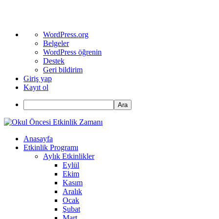
WordPress
WordPress.org
hakkında
Belgeler
WordPress öğrenin
Destek
Geri bildirim
Giriş yap
Kayıt ol
Ara
Anasayfa
Etkinlik Programı
Aylık Etkinlikler
Eylül
Ekim
Kasım
Aralık
Ocak
Şubat
Mart