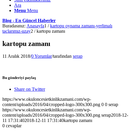
Ara
Menu
Menu
Blog - En Güncel Haberler
Buradasınız:
Anasayfa
1
/
kartopu oynama zamanı-yerlimalı
taçlarımız-uzay
2
/
kartopu zamanı
kartopu zamanı
11 Aralık 2018
/
0 Yorumlar
/
tarafından
serap
Bu gönderiyi paylaş
Share on Twitter
https://www.okuloncesietkinlikzamani.com/wp-
content/uploads/2016/04/cropped-logo-300x300.png
0
0
serap
https://www.okuloncesietkinlikzamani.com/wp-
content/uploads/2016/04/cropped-logo-300x300.png
serap
2018-12-
11 17:31:40
2018-12-11 17:31:40
kartopu zamanı
0
cevaplar