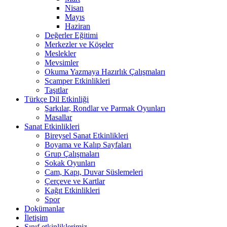
Nisan
Mayıs
Haziran
Değerler Eğitimi
Merkezler ve Köşeler
Meslekler
Mevsimler
Okuma Yazmaya Hazırlık Çalışmaları
Scamper Etkinlikleri
Taşıtlar
Türkçe Dil Etkinliği
Şarkılar, Rondlar ve Parmak Oyunları
Masallar
Sanat Etkinlikleri
Bireysel Sanat Etkinlikleri
Boyama ve Kalıp Sayfaları
Grup Çalışmaları
Sokak Oyunları
Cam, Kapı, Duvar Süslemeleri
Çerçeve ve Kartlar
Kağıt Etkinlikleri
Spor
Dokümanlar
İletişim
Sınıf etkinliklerimiz