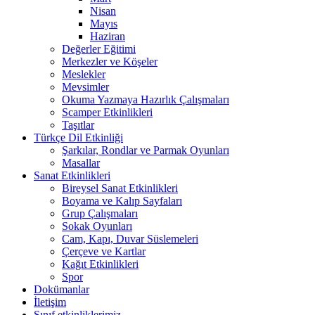
Nisan
Mayıs
Haziran
Değerler Eğitimi
Merkezler ve Köşeler
Meslekler
Mevsimler
Okuma Yazmaya Hazırlık Çalışmaları
Scamper Etkinlikleri
Taşıtlar
Türkçe Dil Etkinliği
Şarkılar, Rondlar ve Parmak Oyunları
Masallar
Sanat Etkinlikleri
Bireysel Sanat Etkinlikleri
Boyama ve Kalıp Sayfaları
Grup Çalışmaları
Sokak Oyunları
Cam, Kapı, Duvar Süslemeleri
Çerçeve ve Kartlar
Kağıt Etkinlikleri
Spor
Dokümanlar
İletişim
Sınıf etkinliklerimiz