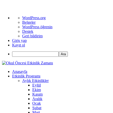
WordPress
WordPress.org
hakkında
Belgeler
WordPress öğrenin
Destek
Geri bildirim
Giriş yap
Kayıt ol
Ara
Anasayfa
Etkinlik Programı
Aylık Etkinlikler
Eylül
Ekim
Kasım
Aralık
Ocak
Şubat
Mart