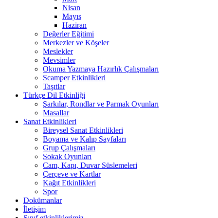
Nisan
Mayıs
Haziran
Değerler Eğitimi
Merkezler ve Köşeler
Meslekler
Mevsimler
Okuma Yazmaya Hazırlık Çalışmaları
Scamper Etkinlikleri
Taşıtlar
Türkçe Dil Etkinliği
Şarkılar, Rondlar ve Parmak Oyunları
Masallar
Sanat Etkinlikleri
Bireysel Sanat Etkinlikleri
Boyama ve Kalıp Sayfaları
Grup Çalışmaları
Sokak Oyunları
Cam, Kapı, Duvar Süslemeleri
Çerçeve ve Kartlar
Kağıt Etkinlikleri
Spor
Dokümanlar
İletişim
Sınıf etkinliklerimiz