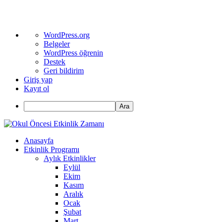
WordPress
WordPress.org
hakkında
Belgeler
WordPress öğrenin
Destek
Geri bildirim
Giriş yap
Kayıt ol
Ara
Anasayfa
Etkinlik Programı
Aylık Etkinlikler
Eylül
Ekim
Kasım
Aralık
Ocak
Şubat
Mart