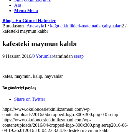
Ara
Menu
Menu
Blog - En Güncel Haberler
Buradasınız:
Anasayfa
1
/
kağıt etkinlikleri-matematik çalışmaları
2
/
kafesteki maymun kalıbı
kafesteki maymun kalıbı
9 Haziran 2016
/
0 Yorumlar
/
tarafından
serap
kafes, maymun, kalıp, hayvanlar
Bu gönderiyi paylaş
Share on Twitter
https://www.okuloncesietkinlikzamani.com/wp-
content/uploads/2016/04/cropped-logo-300x300.png
0
0
serap
https://www.okuloncesietkinlikzamani.com/wp-
content/uploads/2016/04/cropped-logo-300x300.png
serap
2016-06-
09 19:26:01
2016-10-04 23:32:47
kafesteki maymun kalıbı