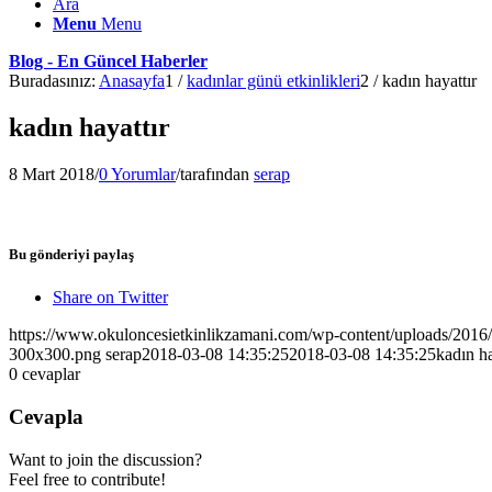
Ara
Menu
Menu
Blog - En Güncel Haberler
Buradasınız:
Anasayfa
1
/
kadınlar günü etkinlikleri
2
/
kadın hayattır
kadın hayattır
8 Mart 2018
/
0 Yorumlar
/
tarafından
serap
Bu gönderiyi paylaş
Share on Twitter
https://www.okuloncesietkinlikzamani.com/wp-content/uploads/201
300x300.png
serap
2018-03-08 14:35:25
2018-03-08 14:35:25
kadın ha
0
cevaplar
Cevapla
Want to join the discussion?
Feel free to contribute!