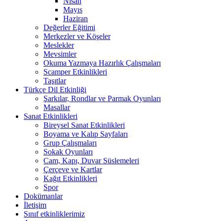
Nisan
Mayıs
Haziran
Değerler Eğitimi
Merkezler ve Köşeler
Meslekler
Mevsimler
Okuma Yazmaya Hazırlık Çalışmaları
Scamper Etkinlikleri
Taşıtlar
Türkçe Dil Etkinliği
Şarkılar, Rondlar ve Parmak Oyunları
Masallar
Sanat Etkinlikleri
Bireysel Sanat Etkinlikleri
Boyama ve Kalıp Sayfaları
Grup Çalışmaları
Sokak Oyunları
Cam, Kapı, Duvar Süslemeleri
Çerçeve ve Kartlar
Kağıt Etkinlikleri
Spor
Dokümanlar
İletişim
Sınıf etkinliklerimiz