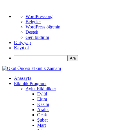
WordPress
WordPress.org
hakkında
Belgeler
WordPress öğrenin
Destek
Geri bildirim
Giriş yap
Kayıt ol
Ara
Anasayfa
Etkinlik Programı
Aylık Etkinlikler
Eylül
Ekim
Kasım
Aralık
Ocak
Şubat
Mart