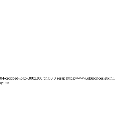
6/04/cropped-logo-300x300.png
0
0
serap
https://www.okuloncesietkinl
yattır