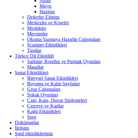
Nisan
Mayıs
Haziran
Değerler Eğitimi
Merkezler ve Köşeler
Meslekler
Mevsimler
Okuma Yazmaya Hazırlık Çalışmaları
Scamper Etkinlikleri
Taşıtlar
Türkçe Dil Etkinliği
Şarkılar, Rondlar ve Parmak Oyunları
Masallar
Sanat Etkinlikleri
Bireysel Sanat Etkinlikleri
Boyama ve Kalıp Sayfaları
Grup Çalışmaları
Sokak Oyunları
Cam, Kapı, Duvar Süslemeleri
Çerçeve ve Kartlar
Kağıt Etkinlikleri
Spor
Dokümanlar
İletişim
Sınıf etkinliklerimiz