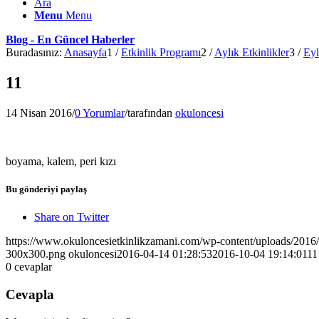
Ara
Menu
Menu
Blog - En Güncel Haberler
Buradasınız:
Anasayfa
1
/
Etkinlik Programı
2
/
Aylık Etkinlikler
3
/
Eyl
11
14 Nisan 2016
/
0 Yorumlar
/
tarafından
okuloncesi
boyama, kalem, peri kızı
Bu gönderiyi paylaş
Share on Twitter
https://www.okuloncesietkinlikzamani.com/wp-content/uploads/201
300x300.png
okuloncesi
2016-04-14 01:28:53
2016-10-04 19:14:01
11
0
cevaplar
Cevapla