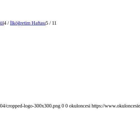
ül
4
/
İlköğretim Haftası
5
/
11
6/04/cropped-logo-300x300.png
0
0
okuloncesi
https://www.okuloncesi