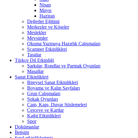
Nisan
Mayıs
Haziran
Değerler Eğitimi
Merkezler ve Köşeler
Meslekler
Mevsimler
Okuma Yazmaya Hazırlık Çalışmaları
Scamper Etkinlikleri
Taşıtlar
Türkçe Dil Etkinliği
Şarkılar, Rondlar ve Parmak Oyunları
Masallar
Sanat Etkinlikleri
Bireysel Sanat Etkinlikleri
Boyama ve Kalıp Sayfaları
Grup Çalışmaları
Sokak Oyunları
Cam, Kapı, Duvar Süslemeleri
Çerçeve ve Kartlar
Kağıt Etkinlikleri
Spor
Dokümanlar
İletişim
Sınıf etkinliklerimiz