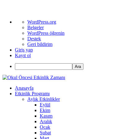
WordPress
WordPress.org
hakkında
Belgeler
WordPress öğrenin
Destek
Geri bildirim
Giriş yap
Kayıt ol
Ara
Anasayfa
Etkinlik Programı
Aylık Etkinlikler
Eylül
Ekim
Kasım
Aralık
Ocak
Şubat
Mart