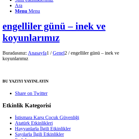
Ara
Menu
Menu
engelliler günü – inek ve
koyunlarımız
Buradasınız:
Anasayfa
1
/
Genel
2
/
engelliler günü – inek ve
koyunlarımız
BU YAZIYI YAYINLAYIN
Share on Twitter
Etkinlik Kategorisi
İstismara Karşı Çocuk Güvenliği
Atatürk Etkinlikleri
Hayvanlarla İlgili Etkinlikler
Sayılarla İlgili Etkinlikler