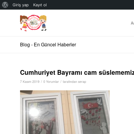
WordPress
Giriş yap
Kayıt ol
hakkında
A
Blog - En Güncel Haberler
Cumhuriyet Bayramı cam süslememi
/
/
7 Kasım 2019
0 Yorumlar
tarafından
serap