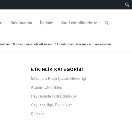
ri
Dokümanlar
İletişim
Sınıf etkinliklerimiz
bahar- 10 Kasım sanat etkinliklerimiz
/
Cumhuriyet Bayramı cam süslememiz
ETKINLIK KATEGORISI
İstismara Karşı Çocuk Güvenliği
Atatürk Etkinlikleri
Hayvanlarla İlgili Etkinlikler
Sayılarla İlgili Etkinlikler
Şarkılar