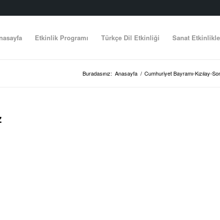
nasayfa
Etkinlik Programı
Türkçe Dil Etkinliği
Sanat Etkinlikle
Buradasınız:
Anasayfa
/
Cumhuriyet Bayramı-Kızılay-Son
z