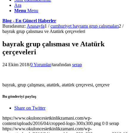
Ara
Menu
Menu
Blog - En Güncel Haberler
Buradasınız:
Anasayfa
1
/
cumhuriyet bayramı grup çalışmaları
2
/
bayrak grup çalısması ve Atatürk çerçeveleri
bayrak grup çalısması ve Atatürk
çerçeveleri
24 Ekim 2018
/
0 Yorumlar
/
tarafından
serap
bayrak, grup çalışması, atatürk, atatürk çerçevesi, çerçeve
Bu gönderiyi paylaş
Share on Twitter
https://www.okuloncesietkinlikzamani.com/wp-
content/uploads/2016/04/cropped-logo-300x300.png
0
0
serap
https://www.okuloncesietkinlikzamani.com/wp-