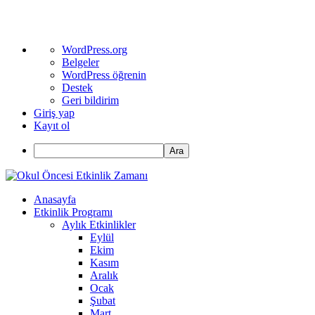
WordPress
WordPress.org
hakkında
Belgeler
WordPress öğrenin
Destek
Geri bildirim
Giriş yap
Kayıt ol
Ara
Anasayfa
Etkinlik Programı
Aylık Etkinlikler
Eylül
Ekim
Kasım
Aralık
Ocak
Şubat
Mart