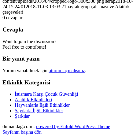
content/uploads/2016/04/cropped-logo-300x300.png
serap
2018-10-
24 15:24:01
2018-11-03 13:03:21
bayrak grup çalısması ve Atatürk
çerçeveleri
0
cevaplar
Cevapla
Want to join the discussion?
Feel free to contribute!
Bir yanıt yazın
Yorum yapabilmek için
oturum açmalısınız
.
Etkinlik Kategorisi
İstismara Karşı Çocuk Güvenliği
Atatürk Etkinlikleri
Hayvanlarla İlgili Etkinlikler
Sayılarla İlgili Etkinlikler
Şarkılar
dumandag.com -
powered by Enfold WordPress Theme
Sayfanın başına dön