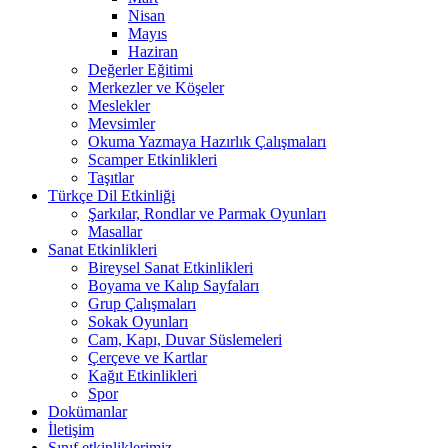
Nisan
Mayıs
Haziran
Değerler Eğitimi
Merkezler ve Köşeler
Meslekler
Mevsimler
Okuma Yazmaya Hazırlık Çalışmaları
Scamper Etkinlikleri
Taşıtlar
Türkçe Dil Etkinliği
Şarkılar, Rondlar ve Parmak Oyunları
Masallar
Sanat Etkinlikleri
Bireysel Sanat Etkinlikleri
Boyama ve Kalıp Sayfaları
Grup Çalışmaları
Sokak Oyunları
Cam, Kapı, Duvar Süslemeleri
Çerçeve ve Kartlar
Kağıt Etkinlikleri
Spor
Dokümanlar
İletişim
Sınıf etkinliklerimiz