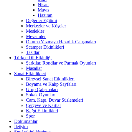
Nisan
Mayıs
Haziran
Değerler Eğitimi
Merkezler ve Köşeler
Meslekler
Mevsimler
Okuma Yazmaya Hazırlık Çalışmaları
Scamper Etkinlikleri
Taşıtlar
Türkçe Dil Etkinliği
Şarkılar, Rondlar ve Parmak Oyunları
Masallar
Sanat Etkinlikleri
Bireysel Sanat Etkinlikleri
Boyama ve Kalıp Sayfaları
Grup Çalışmaları
Sokak Oyunları
Cam, Kapı, Duvar Süslemeleri
Çerçeve ve Kartlar
Kağıt Etkinlikleri
Spor
Dokümanlar
İletişim
Sınıf etkinliklerimiz