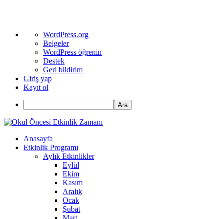
WordPress
WordPress.org
hakkında
Belgeler
WordPress öğrenin
Destek
Geri bildirim
Giriş yap
Kayıt ol
Ara
Anasayfa
Etkinlik Programı
Aylık Etkinlikler
Eylül
Ekim
Kasım
Aralık
Ocak
Şubat
Mart