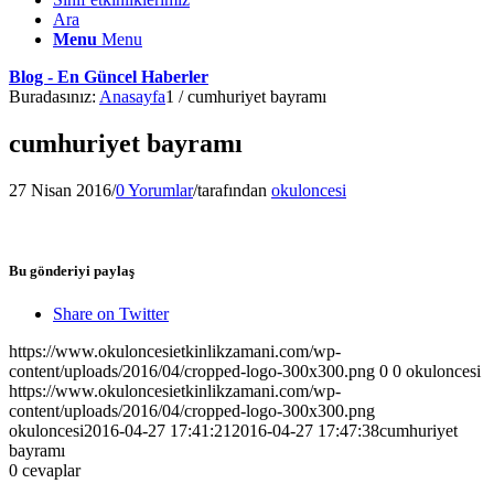
Ara
Menu
Menu
Blog - En Güncel Haberler
Buradasınız:
Anasayfa
1
/
cumhuriyet bayramı
cumhuriyet bayramı
27 Nisan 2016
/
0 Yorumlar
/
tarafından
okuloncesi
Bu gönderiyi paylaş
Share on Twitter
https://www.okuloncesietkinlikzamani.com/wp-
content/uploads/2016/04/cropped-logo-300x300.png
0
0
okuloncesi
https://www.okuloncesietkinlikzamani.com/wp-
content/uploads/2016/04/cropped-logo-300x300.png
okuloncesi
2016-04-27 17:41:21
2016-04-27 17:47:38
cumhuriyet
bayramı
0
cevaplar