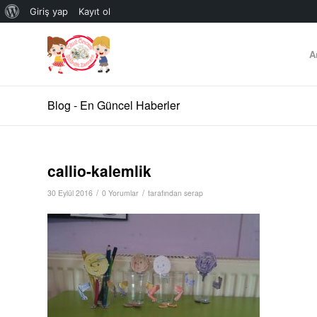
WordPress
Giriş yap
Kayıt ol
hakkında
A
Blog - En Güncel Haberler
callio-kalemlik
/
/
30 Eylül 2016
0 Yorumlar
tarafından
serap