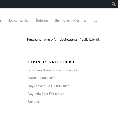
ri
Dokümanlar
İletişim
Sınıf etkinliklerimiz
Buradasınız:
Anasayfa
/
çizgi çalışması
/
callio-kalemlik
ETKINLIK KATEGORISI
İstismara Karşı Çocuk Güvenliği
Atatürk Etkinlikleri
Hayvanlarla İlgili Etkinlikler
Sayılarla İlgili Etkinlikler
Şarkılar