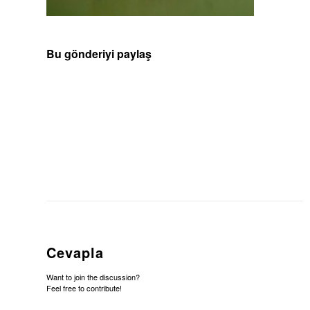
Bu gönderiyi paylaş
Cevapla
Want to join the discussion?
Feel free to contribute!